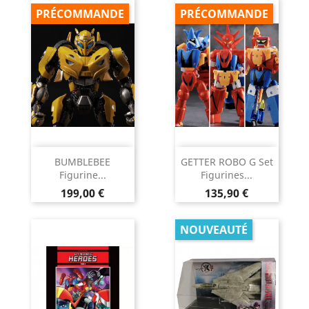
PRÉCOMMANDE
PRÉCOMMANDE
BUMBLEBEE
GETTER ROBO G Set
Figurine...
Figurines...
Prix
Prix
199,00 €
135,90 €
NOUVEAUTÉ