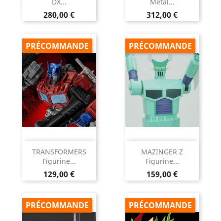
DX...
Metal...
Prix
Prix
280,00 €
312,00 €
PRÉCOMMANDE
PRÉCOMMANDE
TRANSFORMERS
MAZINGER Z
Figurine...
Figurine...
Prix
Prix
129,00 €
159,00 €
PRÉCOMMANDE
PRÉCOMMANDE