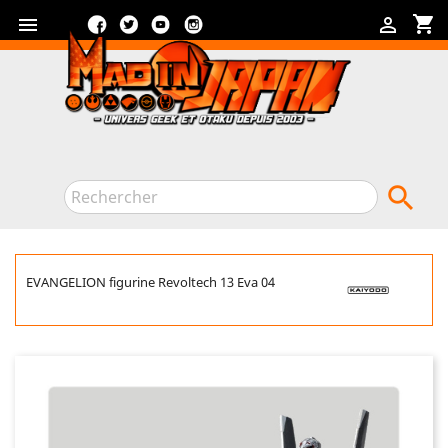
Facebook
Twitter
YouTube
Instagram
shopping_cart



EVANGELION figurine Revoltech 13 Eva 04