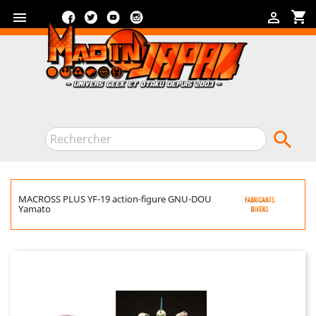
Facebook
Twitter
YouTube
Instagram
shopping_cart



MACROSS PLUS YF-19 action-figure GNU-DOU
Yamato