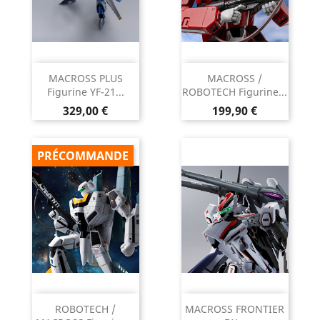
MACROSS PLUS
MACROSS /
Figurine YF-21...
ROBOTECH Figurine...
Prix
Prix
329,00 €
199,90 €
PRÉCOMMANDE
ROBOTECH /
MACROSS FRONTIER