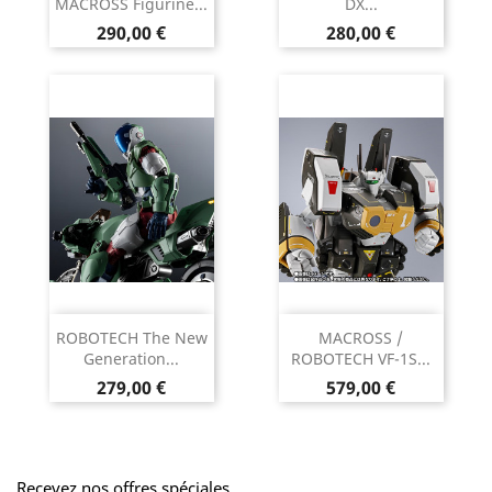
MACROSS Figurine...
DX...
Prix
Prix
290,00 €
280,00 €
ROBOTECH The New
MACROSS /
Generation...
ROBOTECH VF-1S...
Prix
Prix
279,00 €
579,00 €
Recevez nos offres spéciales