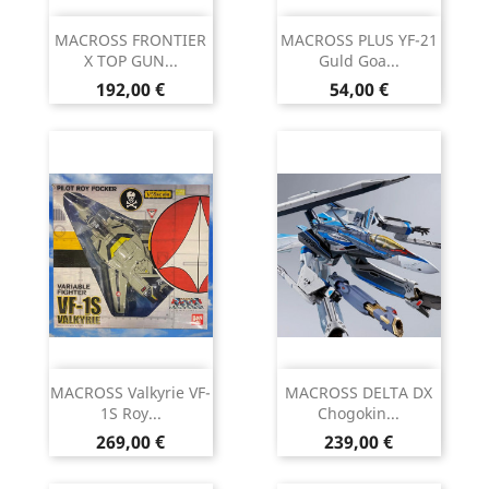
MACROSS FRONTIER
MACROSS PLUS YF-21
X TOP GUN...
Guld Goa...
Prix
Prix
192,00 €
54,00 €
MACROSS Valkyrie VF-
MACROSS DELTA DX
1S Roy...
Chogokin...
Prix
Prix
269,00 €
239,00 €