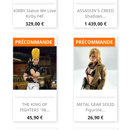
KIRBY Statue We Love
ASSASSIN’S CREED
Kirby F4F
Shadows...
Prix
Prix
329,00 €
1 439,00 €
PRÉCOMMANDE
PRÉCOMMANDE
THE KING OF
METAL GEAR SOLID
FIGHTERS '98...
Figurine...
Prix
Prix
45,90 €
26,90 €