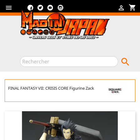
Facebook
Twitter
YouTube
Instagram
shopping_cart



FINAL FANTASY VII: CRISIS CORE Figurine Zack