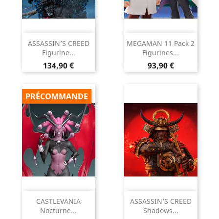
ASSASSIN’S CREED
MEGAMAN 11 Pack 2
Figurine...
Figurines...
Prix
Prix
134,90 €
93,90 €
PRÉCOMMANDE
CASTLEVANIA
ASSASSIN’S CREED
Nocturne...
Shadows...