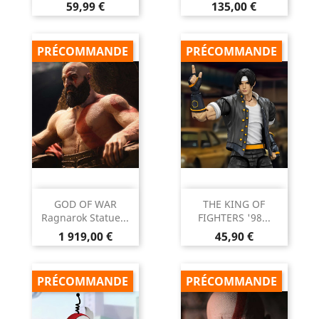
Prix
Prix
59,99 €
135,00 €
PRÉCOMMANDE
PRÉCOMMANDE
GOD OF WAR
THE KING OF
Ragnarok Statue...
FIGHTERS '98...
Prix
Prix
1 919,00 €
45,90 €
PRÉCOMMANDE
PRÉCOMMANDE