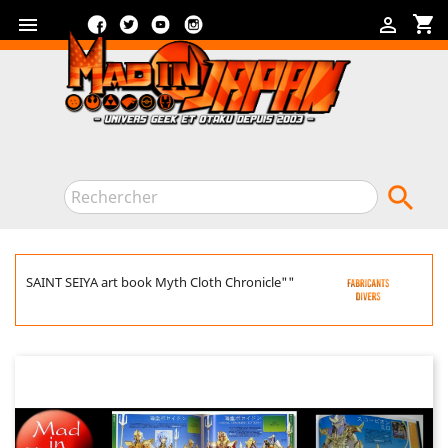
Facebook
Twitter
YouTube
Instagram
shopping_cart



SAINT SEIYA art book Myth Cloth Chronicle""