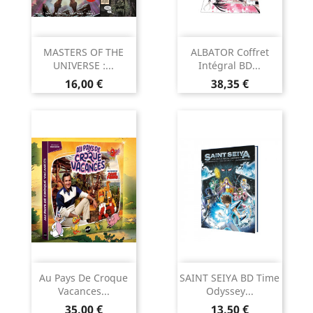
MASTERS OF THE
ALBATOR Coffret
UNIVERSE :...
Intégral BD...
Prix
Prix
16,00 €
38,35 €
Au Pays De Croque
SAINT SEIYA BD Time
Vacances...
Odyssey...
Prix
Prix
35,00 €
13,50 €