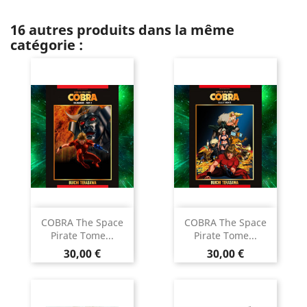
16 autres produits dans la même
catégorie :
COBRA The Space
COBRA The Space
Pirate Tome...
Pirate Tome...
Prix
Prix
30,00 €
30,00 €