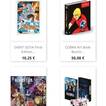
SAINT SEIYA Final
COBRA Art Book
Edition...
Buichi...
Prix
Prix
10,25 €
50,00 €