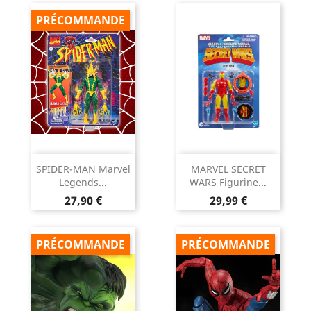
PRÉCOMMANDE
SPIDER-MAN Marvel
MARVEL SECRET
Legends...
WARS Figurine...
Prix
Prix
27,90 €
29,99 €
PRÉCOMMANDE
PRÉCOMMANDE