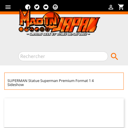
Facebook
Twitter
YouTube
Instagram
shopping_cart



SUPERMAN Statue Superman Premium Format 1 4
Sideshow