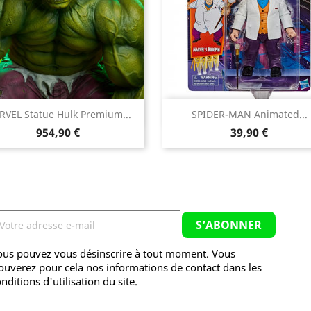


VEL Statue Hulk Premium...
SPIDER-MAN Animated...
Aperçu rapide
Aperçu rapide
Prix
Prix
954,90 €
39,90 €
ous pouvez vous désinscrire à tout moment. Vous
ouverez pour cela nos informations de contact dans les
nditions d'utilisation du site.