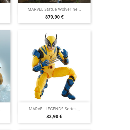

.
MARVEL Statue Wolverine...
Aperçu rapide
Prix
879,90 €

..
MARVEL LEGENDS Series...
Aperçu rapide
Prix
32,90 €