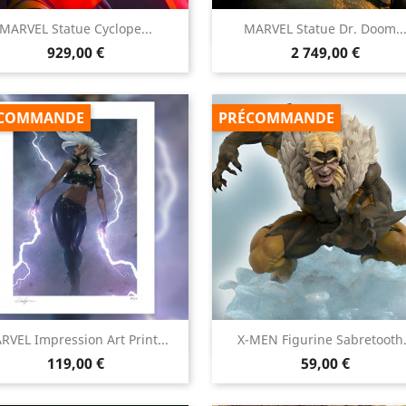


MARVEL Statue Cyclope...
MARVEL Statue Dr. Doom..
Aperçu rapide
Aperçu rapide
Prix
Prix
929,00 €
2 749,00 €
COMMANDE
PRÉCOMMANDE


RVEL Impression Art Print...
X-MEN Figurine Sabretooth.
Aperçu rapide
Aperçu rapide
Prix
Prix
119,00 €
59,00 €