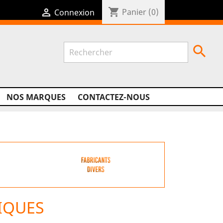
shopping_cart

Panier
(0)
Connexion

NOS MARQUES
CONTACTEZ-NOUS
IQUES