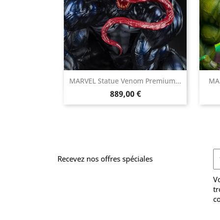

MARVEL Statue Venom Premium...
MAR
Aperçu rapide
Prix
889,00 €
Recevez nos offres spéciales
V
tr
co