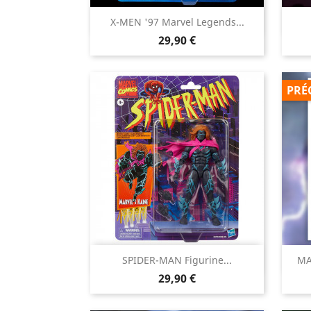

X-MEN '97 Marvel Legends...
Aperçu rapide
Prix
29,90 €
PRÉ

SPIDER-MAN Figurine...
MA
Aperçu rapide
Prix
29,90 €