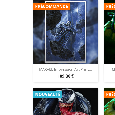
PRÉCOMMANDE
PRÉ

MARVEL Impression Art Print...
M
Aperçu rapide
Prix
109,00 €
NOUVEAUTÉ
PRÉ