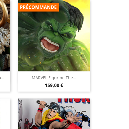
PRÉCOMMANDE

...
MARVEL Figurine The...
Aperçu rapide
Prix
159,00 €