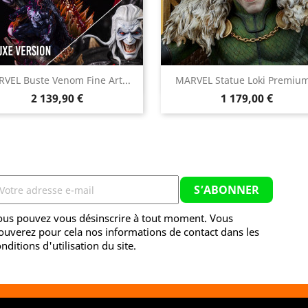


VEL Buste Venom Fine Art...
MARVEL Statue Loki Premium
Aperçu rapide
Aperçu rapide
Prix
Prix
2 139,90 €
1 179,00 €
ous pouvez vous désinscrire à tout moment. Vous
ouverez pour cela nos informations de contact dans les
nditions d'utilisation du site.