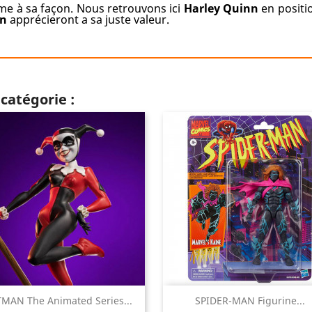
ime à sa façon. Nous retrouvons ici
Harley Quinn
en positi
n
apprécieront a sa juste valeur.
catégorie :


MAN The Animated Series...
SPIDER-MAN Figurine...
Aperçu rapide
Aperçu rapide