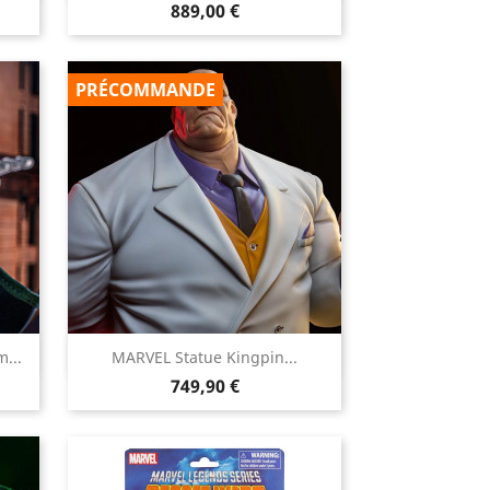
Prix
889,00 €
PRÉCOMMANDE

...
MARVEL Statue Kingpin...
Aperçu rapide
Prix
749,90 €