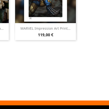

...
MARVEL Impression Art Print...
Aperçu rapide
Prix
119,00 €