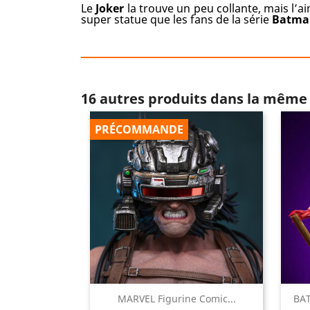
Le
Joker
la trouve un peu collante, mais l’a
super statue que les fans de la série
Batma
16 autres produits dans la même 
PRÉCOMMANDE

MARVEL Figurine Comic...
BAT
Aperçu rapide