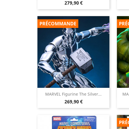
Prix
279,90 €
PRÉCOMMANDE
PRÉ

MARVEL Figurine The Silver...
MAR
Aperçu rapide
Prix
269,90 €
PRÉ