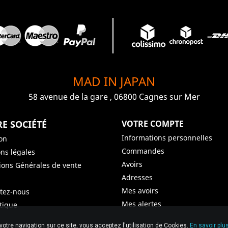
MAD IN JAPAN
58 avenue de la gare , 06800 Cagnes sur Mer
E SOCIÉTÉ
VOTRE COMPTE
Informations personnelles
son
Commandes
ns légales
Avoirs
ions Générales de vente
Adresses
Mes avoirs
tez-nous
Mes alertes
tique
© 2026 Graiet Mehdi & Geelen
votre navigation sur ce site, vous acceptez l'utilisation de Cookies.
En savoir plus