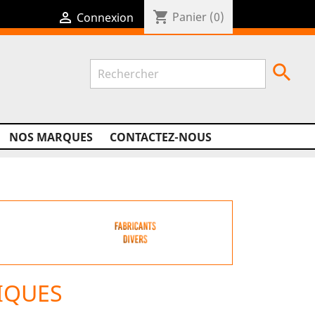
shopping_cart

Panier
(0)
Connexion

NOS MARQUES
CONTACTEZ-NOUS
IQUES