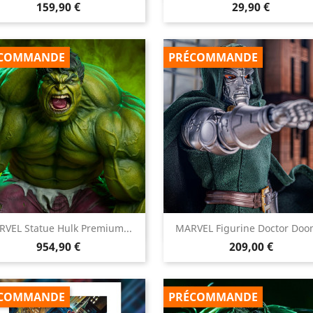
Prix
Prix
159,90 €
29,90 €
COMMANDE
PRÉCOMMANDE


VEL Statue Hulk Premium...
MARVEL Figurine Doctor Doom
Aperçu rapide
Aperçu rapide
Prix
Prix
954,90 €
209,00 €
COMMANDE
PRÉCOMMANDE