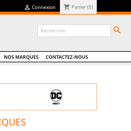
shopping_cart

Panier
(0)
Connexion

NOS MARQUES
CONTACTEZ-NOUS
IQUES