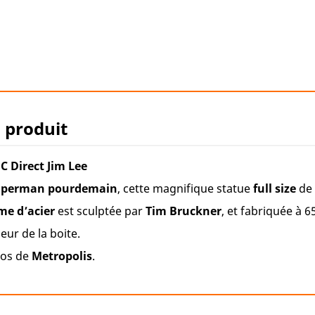
u produit
 Direct Jim Lee
uperman pour
demain
, cette magnifique statue
full size
de
e d’acier
est sculptée par
Tim Bruckner
, et fabriquée à 
ieur de la boite.
ros de
Metropolis
.