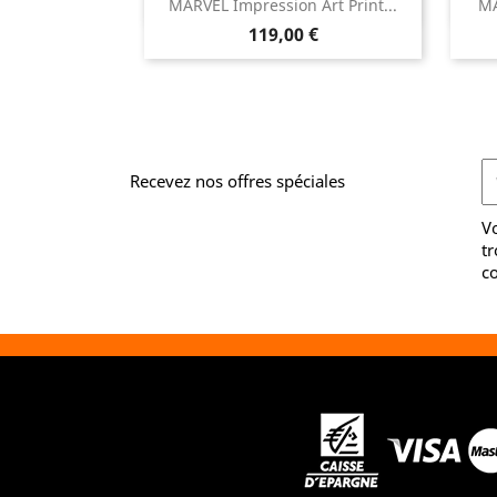

MARVEL Impression Art Print...
MA
Aperçu rapide
Prix
119,00 €
Recevez nos offres spéciales
V
tr
co