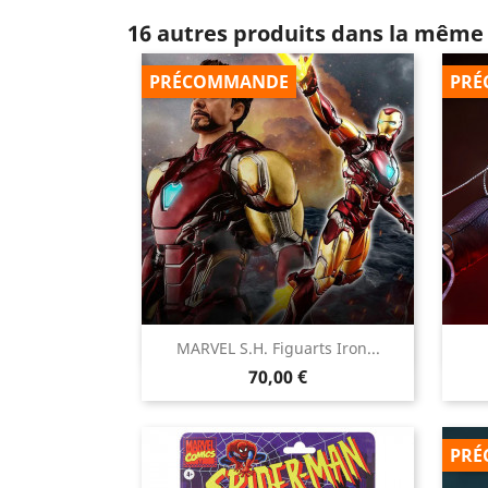
16 autres produits dans la même 
PRÉCOMMANDE
PRÉ

MARVEL S.H. Figuarts Iron...
Aperçu rapide
Prix
70,00 €
PRÉ