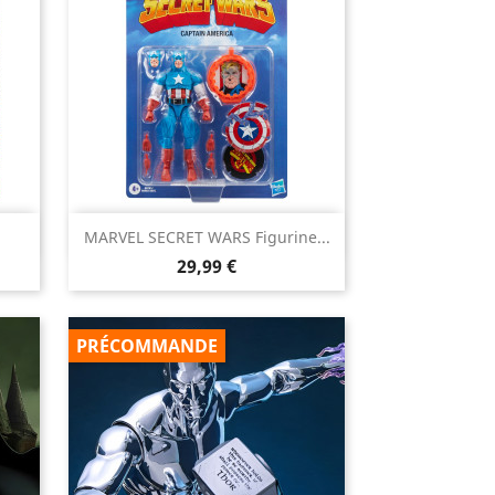

MARVEL SECRET WARS Figurine...
Aperçu rapide
Prix
29,99 €
PRÉCOMMANDE