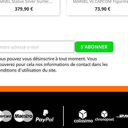


RVEL Statue Silver Surfer...
MARVEL Vs CAPCOM Figurine
Aperçu rapide
Aperçu rapide
Prix
Prix
379,90 €
73,90 €
ous pouvez vous désinscrire à tout moment. Vous
ouverez pour cela nos informations de contact dans les
nditions d'utilisation du site.