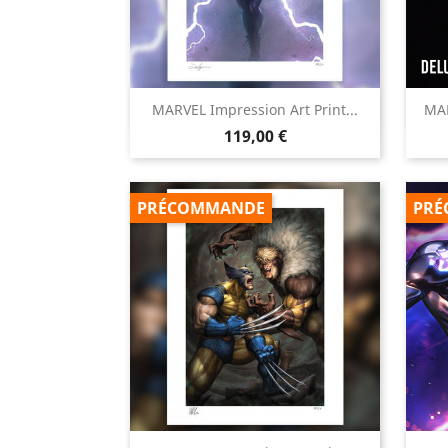

MARVEL Impression Art Print...
MAR
Aperçu rapide
Prix
119,00 €
PRÉCOMMANDE
PRÉ