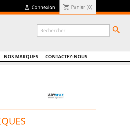
shopping_cart

Panier
(0)
Connexion

NOS MARQUES
CONTACTEZ-NOUS
IQUES