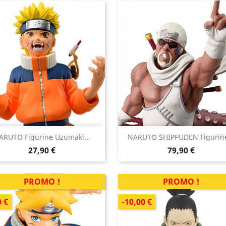


ARUTO Figurine Uzumaki...
NARUTO SHIPPUDEN Figurine
Aperçu rapide
Aperçu rapide
Prix
Prix
27,90 €
79,90 €
PROMO !
PROMO !
0 €
-10,00 €