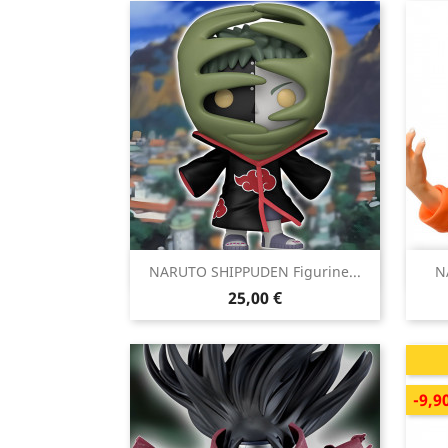

NARUTO SHIPPUDEN Figurine...
N
Aperçu rapide
Prix
25,00 €
-9,9