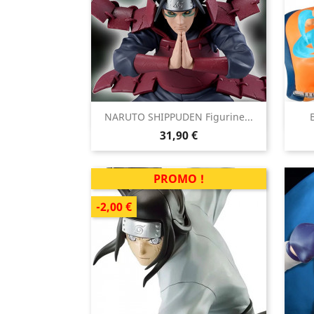

NARUTO SHIPPUDEN Figurine...
Aperçu rapide
Prix
31,90 €
PROMO !
-2,00 €