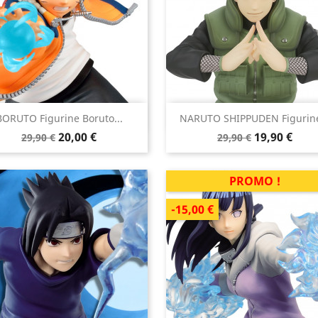


BORUTO Figurine Boruto...
NARUTO SHIPPUDEN Figurine
Aperçu rapide
Aperçu rapide
Prix
Prix
Prix
Prix
20,00 €
19,90 €
29,90 €
29,90 €
de
de
base
base
PROMO !
-15,00 €