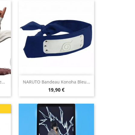

...
NARUTO Bandeau Konoha Bleu...
Aperçu rapide
Prix
19,90 €