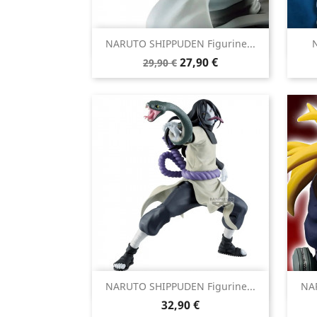

NARUTO SHIPPUDEN Figurine...
N
Aperçu rapide
Prix
Prix
27,90 €
29,90 €
de
base

NARUTO SHIPPUDEN Figurine...
NAR
Aperçu rapide
Prix
32,90 €