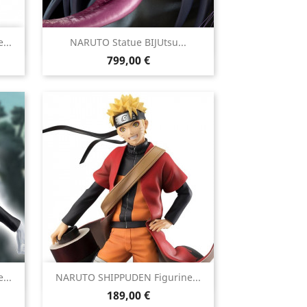

...
NARUTO Statue BIJUtsu...
Aperçu rapide
Prix
799,00 €

...
NARUTO SHIPPUDEN Figurine...
Aperçu rapide
Prix
189,00 €