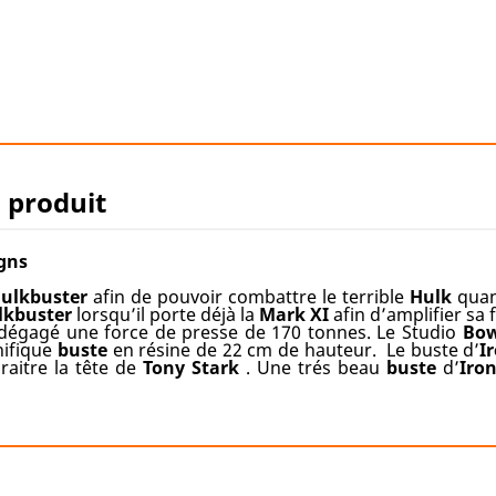
u produit
gns
ulkbuster
afin de pouvoir combattre le terrible
Hulk
quan
lkbuster
lorsqu’il porte déjà la
Mark XI
afin d’amplifier sa
 dégagé une force de presse de 170 tonnes. Le Studio
Bow
nifique
buste
en résine de 22 cm de hauteur. Le buste d’
I
raitre la tête de
Tony Stark
. Une trés beau
buste
d’
Iro