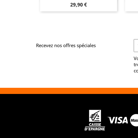
Prix
29,90 €
Recevez nos offres spéciales
V
tr
co