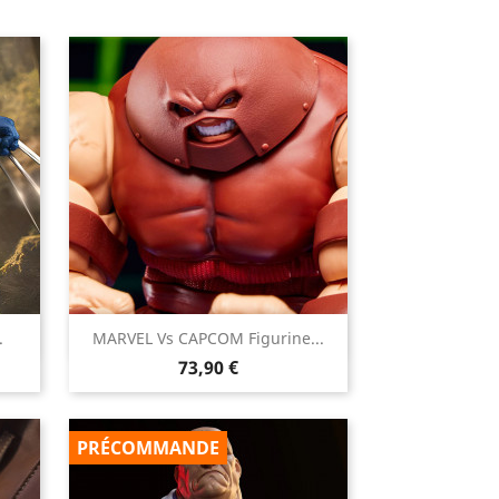

.
MARVEL Vs CAPCOM Figurine...
Aperçu rapide
Prix
73,90 €
PRÉCOMMANDE