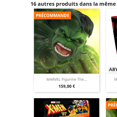
16 autres produits dans la même 
PRÉCOMMANDE

MARVEL Figurine The...
M
Aperçu rapide
Prix
159,00 €
PRÉ