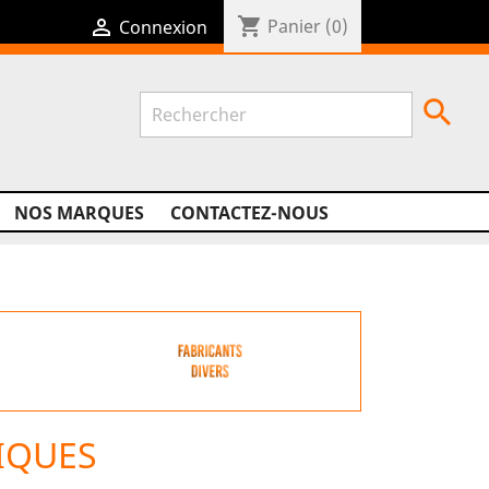
shopping_cart

Panier
(0)
Connexion

NOS MARQUES
CONTACTEZ-NOUS
IQUES