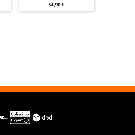
Prix
54,90 €