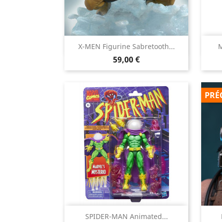

X-MEN Figurine Sabretooth...
M
Aperçu rapide
Prix
59,00 €
PRÉ

SPIDER-MAN Animated...
Aperçu rapide