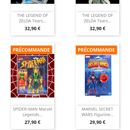
THE LEGEND OF
THE LEGEND OF
ZELDA Tears...
ZELDA Tears...
Prix
Prix
32,90 €
32,90 €
PRÉCOMMANDE
PRÉCOMMANDE
SPIDER-MAN Marvel
MARVEL SECRET
Legends...
WARS Figurine...
Prix
Prix
27,90 €
29,90 €