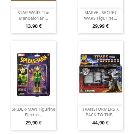
STAR WARS The
MARVEL SECRET
Mandalorian...
WARS Figurine...
Prix
Prix
13,90 €
29,99 €
SPIDER-MAN Figurine
TRANSFORMERS X
Electro...
BACK TO THE...
Prix
Prix
29,90 €
44,90 €