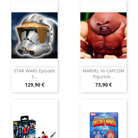
STAR WARS Episode
MARVEL Vs CAPCOM
3...
Figurine...
Prix
Prix
129,90 €
73,90 €