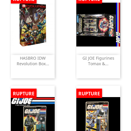
HASBRO IDW
GI JOE Figurines
Revolution Box...
Tomax &...
RUPTURE
RUPTURE