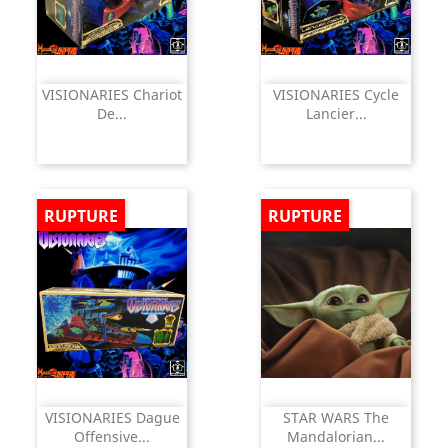
VISIONARIES Chariot
VISIONARIES Cycle
De...
Lancier...
RUPTURE
RUPTURE
VISIONARIES Dague
STAR WARS The
Offensive...
Mandalorian...