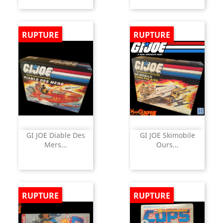
RUPTURE
RUPTURE
GI JOE Diable Des
GI JOE Skimobile
Mers...
Ours...
RUPTURE
RUPTURE