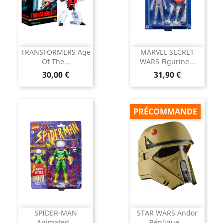
TRANSFORMERS Age
MARVEL SECRET
Of The...
WARS Figurine...
Prix
Prix
30,00 €
31,90 €
PRÉCOMMANDE
SPIDER-MAN
STAR WARS Andor
Animated...
Réplique...