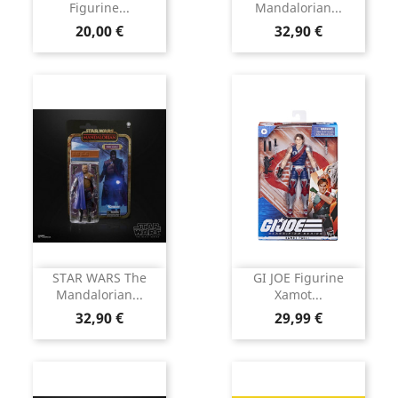
Figurine...
Mandalorian...
Prix
Prix
20,00 €
32,90 €
STAR WARS The
GI JOE Figurine
Mandalorian...
Xamot...
Prix
Prix
32,90 €
29,99 €