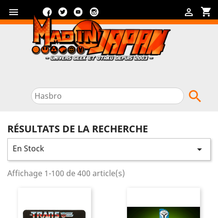
Facebook
Twitter
YouTube
Instagram
shopping_cart



RÉSULTATS DE LA RECHERCHE
En Stock

Affichage 1-100 de 400 article(s)