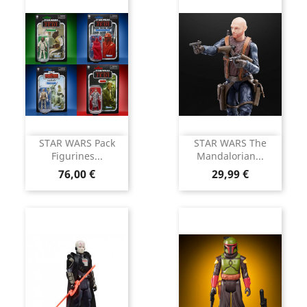
STAR WARS Pack
STAR WARS The
Figurines...
Mandalorian...
Prix
Prix
76,00 €
29,99 €