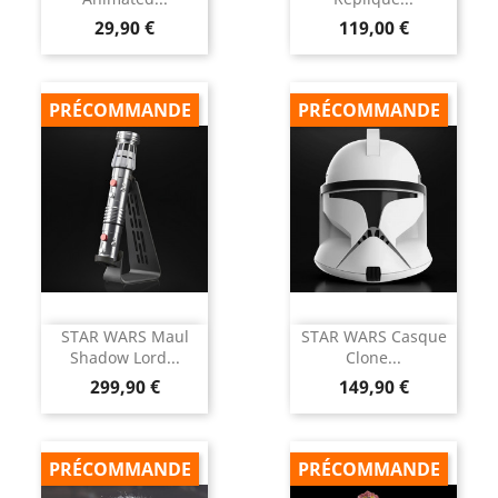
Prix
Prix
29,90 €
119,00 €
PRÉCOMMANDE
PRÉCOMMANDE
STAR WARS Maul
STAR WARS Casque
Shadow Lord...
Clone...
Prix
Prix
299,90 €
149,90 €
PRÉCOMMANDE
PRÉCOMMANDE