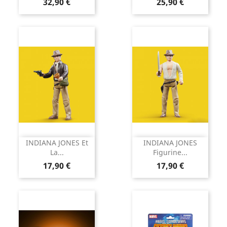
Prix
Prix
32,90 €
25,90 €
INDIANA JONES Et
INDIANA JONES
La...
Figurine...
Prix
Prix
17,90 €
17,90 €