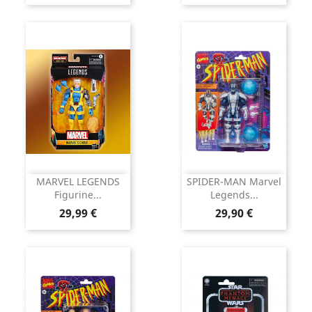
MARVEL LEGENDS
SPIDER-MAN Marvel
Figurine...
Legends...
Prix
Prix
29,99 €
29,90 €