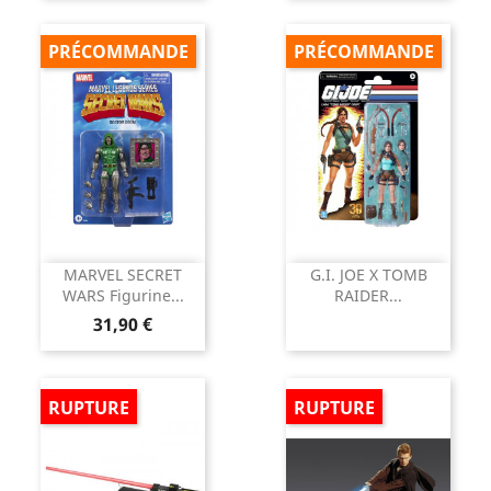
PRÉCOMMANDE
PRÉCOMMANDE
MARVEL SECRET
G.I. JOE X TOMB
WARS Figurine...
RAIDER...
Prix
31,90 €
RUPTURE
RUPTURE