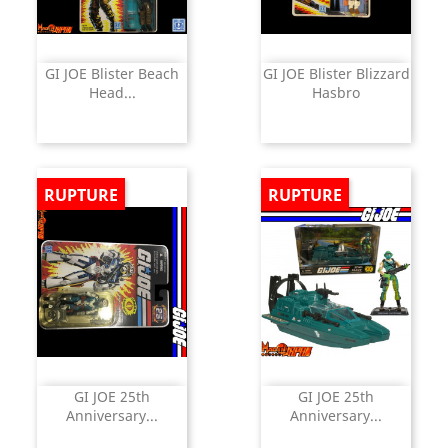
GI JOE Blister Beach
GI JOE Blister Blizzard
Head...
Hasbro
RUPTURE
RUPTURE
GI JOE 25th
GI JOE 25th
Anniversary...
Anniversary...