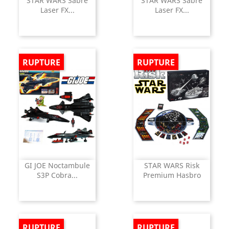
STAR WARS Sabre
STAR WARS Sabre
Laser FX...
Laser FX...
RUPTURE
RUPTURE
GI JOE Noctambule
STAR WARS Risk
S3P Cobra...
Premium Hasbro
RUPTURE
RUPTURE