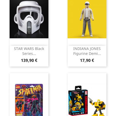
STAR WARS Black
INDIANA JONES
Series...
Figurine Demi...
Prix
Prix
139,90 €
17,90 €