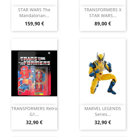
STAR WARS The
TRANSFORMERS X
Mandalorian...
STAR WARS...
Prix
Prix
159,90 €
89,00 €
TRANSFORMERS Retro
MARVEL LEGENDS
G1...
Series...
Prix
Prix
32,90 €
32,90 €