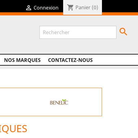
shopping_cart

Panier
(0)
Connexion

NOS MARQUES
CONTACTEZ-NOUS
IQUES