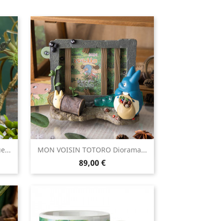

...
MON VOISIN TOTORO Diorama...
Aperçu rapide
Prix
89,00 €