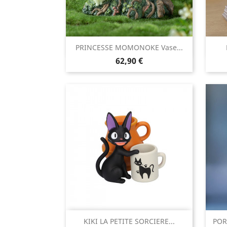

PRINCESSE MOMONOKE Vase...
Aperçu rapide
Prix
62,90 €

KIKI LA PETITE SORCIERE...
POR
Aperçu rapide