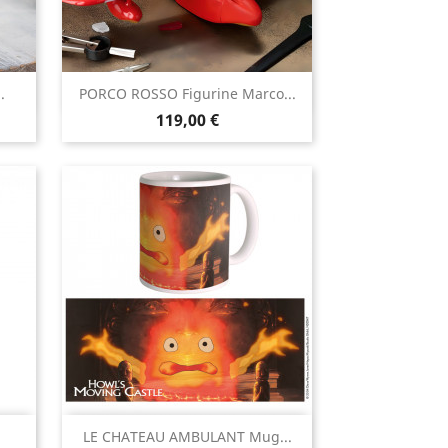

.
PORCO ROSSO Figurine Marco...
Aperçu rapide
Prix
119,00 €

LE CHATEAU AMBULANT Mug...
Aperçu rapide