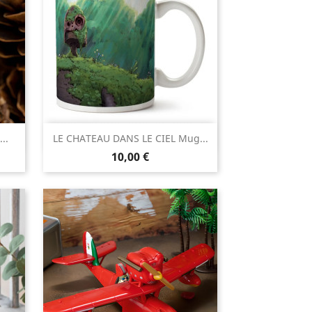

..
LE CHATEAU DANS LE CIEL Mug...
Aperçu rapide
Prix
10,00 €