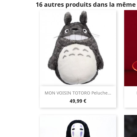
16 autres produits dans la même 

MON VOISIN TOTORO Peluche...
Aperçu rapide
Prix
49,99 €