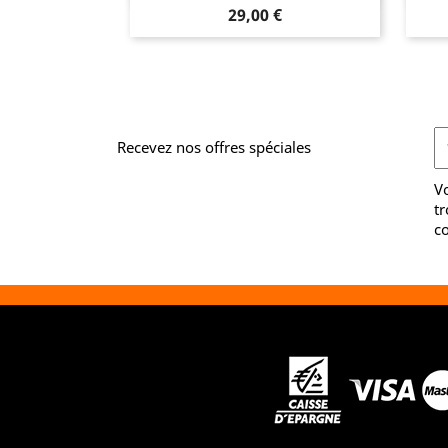
Prix
29,00 €
Recevez nos offres spéciales
V
tr
co