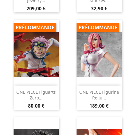
Jewelry...
Monkey...
Prix
Prix
209,00 €
32,90 €
PRÉCOMMANDE
PRÉCOMMANDE
ONE PIECE Figuarts
ONE PIECE Figurine
Zero...
Reiju...
Prix
Prix
80,00 €
189,00 €