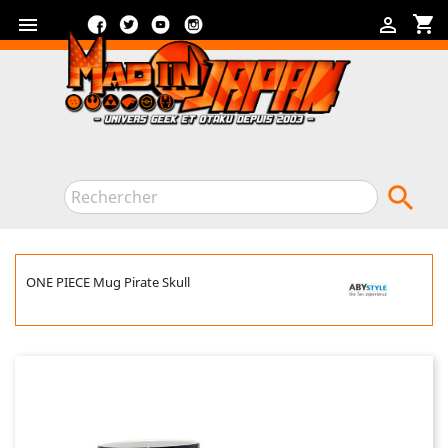
Facebook
Twitter
YouTube
Instagram
shopping_cart



ONE PIECE Mug Pirate Skull