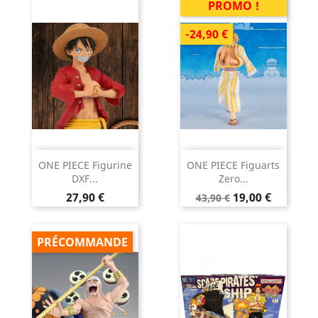
PROMO !
-24,90 €
ONE PIECE Figurine
ONE PIECE Figuarts
DXF...
Zero...
Prix
Prix
Prix
27,90 €
19,00 €
43,90 €
de
base
PRÉCOMMANDE