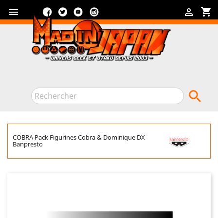
Facebook
Twitter
YouTube
Instagram
shopping_cart



COBRA Pack Figurines Cobra & Dominique DX
Banpresto