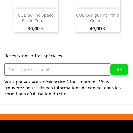
COBRA The Space
COBRA Figurine-Pin's
Pirate Tome...
Géant...
Prix
Prix
30,00 €
49,90 €
Recevez nos offres spéciales
Vous pouvez vous désinscrire à tout moment. Vous
trouverez pour cela nos informations de contact dans les
conditions d'utilisation du site.