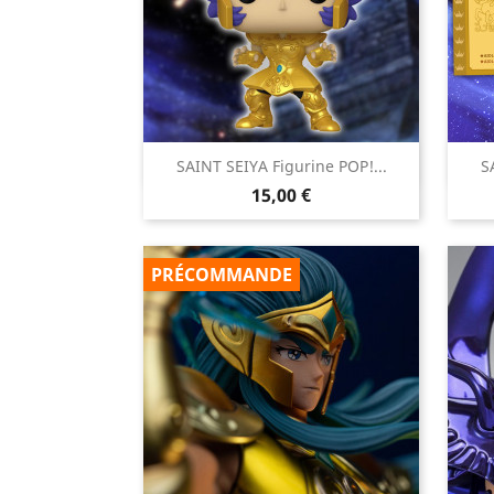

SAINT SEIYA Figurine POP!...
S
Aperçu rapide
Prix
15,00 €
PRÉCOMMANDE