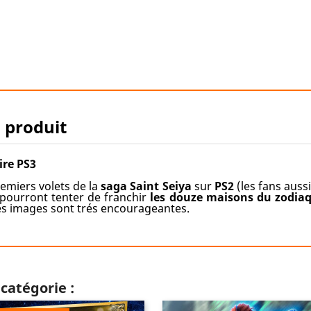
u produit
ire PS3
remiers volets de la
saga Saint Seiya
sur
PS2
(les fans auss
pourront tenter de franchir
les douze maisons du zodia
ères images sont trés encourageantes.
catégorie :