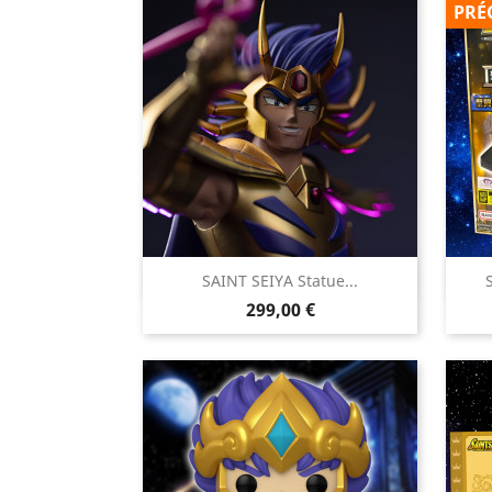
PRÉ

SAINT SEIYA Statue...
Aperçu rapide
Prix
299,00 €