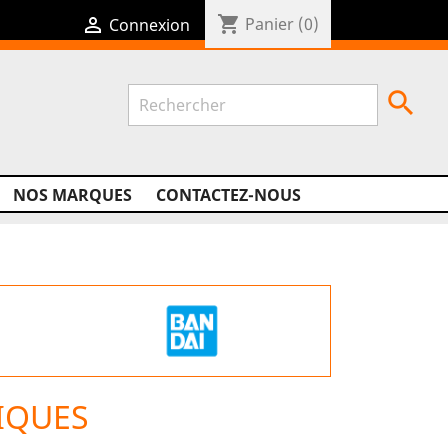
shopping_cart

Panier
(0)
Connexion

NOS MARQUES
CONTACTEZ-NOUS
IQUES