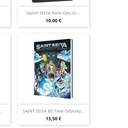

SAINT SEIYA Porte-Clés Or...
Aperçu rapide
Prix
10,00 €

.
SAINT SEIYA BD Time Odyssey...
Aperçu rapide
Prix
13,50 €