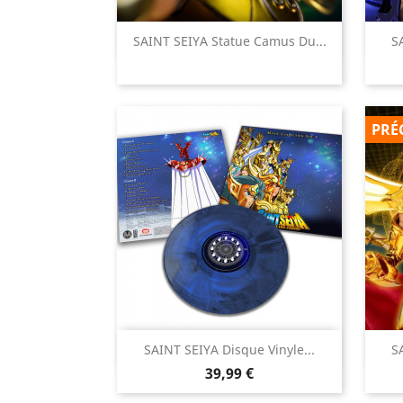

SAINT SEIYA Statue Camus Du...
S
Aperçu rapide
PRÉ

SAINT SEIYA Disque Vinyle...
S
Aperçu rapide
Prix
39,99 €