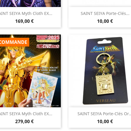


AINT SEIYA Myth Cloth EX...
SAINT SEIYA Porte-Clés...
Aperçu rapide
Aperçu rapide
Prix
Prix
169,00 €
10,00 €
COMMANDE


AINT SEIYA Myth Cloth EX...
SAINT SEIYA Porte-Clés Or..
Aperçu rapide
Aperçu rapide
Prix
Prix
279,00 €
10,00 €