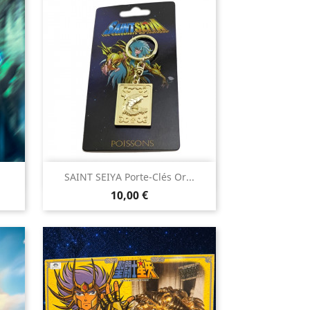

SAINT SEIYA Porte-Clés Or...
Aperçu rapide
Prix
10,00 €