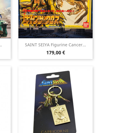

.
SAINT SEIYA Figurine Cancer...
Aperçu rapide
Prix
179,00 €