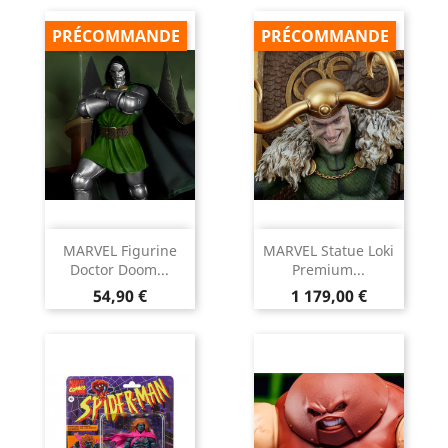
PRÉCOMMANDE
PRÉCOMMANDE
MARVEL Figurine
MARVEL Statue Loki
Doctor Doom...
Premium...
Prix
Prix
54,90 €
1 179,00 €