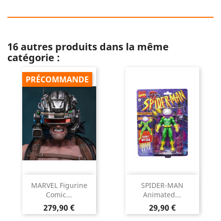
16 autres produits dans la même
catégorie :
PRÉCOMMANDE
MARVEL Figurine
SPIDER-MAN
Comic...
Animated...
Prix
Prix
279,90 €
29,90 €