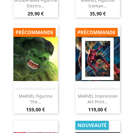
SPIDER-MAN Figurine
MARVEL Figurine
Electro...
Iceman...
Prix
Prix
29,90 €
35,90 €
PRÉCOMMANDE
PRÉCOMMANDE
MARVEL Figurine
MARVEL Impression
The...
Art Print...
Prix
Prix
159,00 €
119,00 €
NOUVEAUTÉ