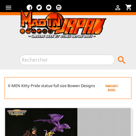
Facebook
Twitter
YouTube
Instagram
shopping_cart



X-MEN Kitty Pride statue full size Bowen Designs