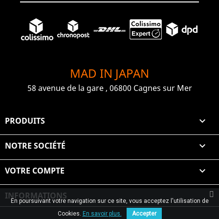
MAD IN JAPAN
58 avenue de la gare , 06800 Cagnes sur Mer
PRODUITS

NOTRE SOCIÉTÉ

VOTRE COMPTE

INFORMATIONS
En poursuivant votre navigation sur ce site, vous acceptez l'utilisation de
© 2026 Graiet Mehdi & Geelen
Cookies.
En savoir plus.
Accepter