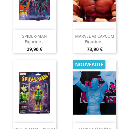
SPIDER-MAN
MARVEL Vs CAPCOM
Figurine...
Figurine...
Prix
Prix
29,90 €
73,90 €
NOUVEAUTÉ