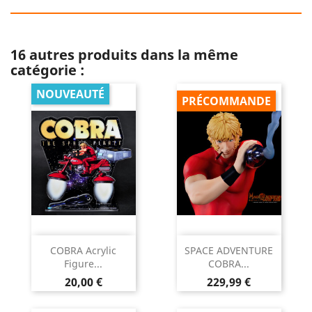
16 autres produits dans la même
catégorie :
NOUVEAUTÉ
PRÉCOMMANDE
COBRA Acrylic
SPACE ADVENTURE
Figure...
COBRA...
Prix
Prix
20,00 €
229,99 €