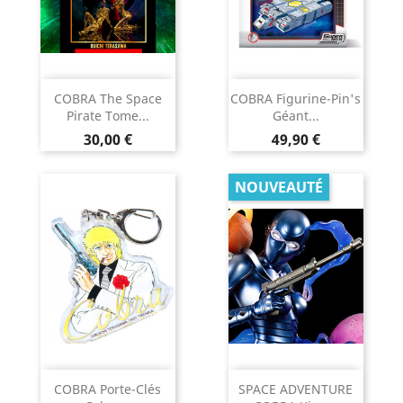
COBRA The Space
COBRA Figurine-Pin's
Pirate Tome...
Géant...
Prix
Prix
30,00 €
49,90 €
NOUVEAUTÉ
COBRA Porte-Clés
SPACE ADVENTURE