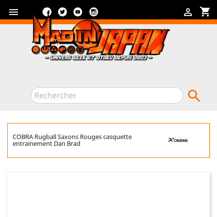
Facebook
Twitter
YouTube
Instagram
shopping_cart



COBRA Rugball Saxons Rouges casquette
entrainement Dan Brad