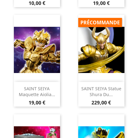
Prix
Prix
10,00 €
19,00 €
PRÉCOMMANDE
SAINT SEIYA
SAINT SEIYA Statue
Maquette Aiolia...
Shura Du...
Prix
Prix
19,00 €
229,00 €