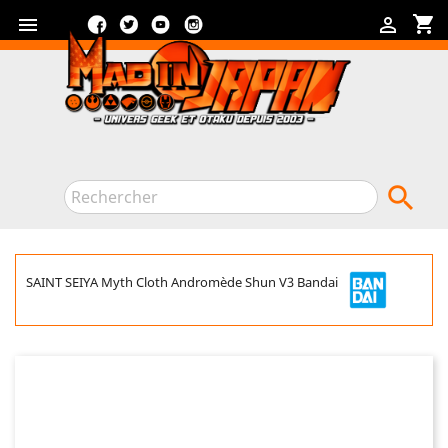
Facebook
Twitter
YouTube
Instagram
shopping_cart



SAINT SEIYA Myth Cloth Andromède Shun V3 Bandai