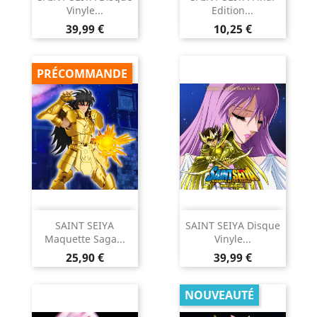
Vinyle...
Edition...
Prix
Prix
39,99 €
10,25 €
PRÉCOMMANDE
SAINT SEIYA
SAINT SEIYA Disque
Maquette Saga...
Vinyle...
Prix
Prix
25,90 €
39,99 €
NOUVEAUTÉ