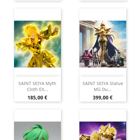
SAINT SEIYA Myth
SAINT SEIYA Statue
Cloth EX...
Mû Du...
Prix
Prix
185,00 €
399,00 €