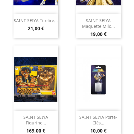
SAINT SEIYA Tirelire...
SAINT SEIYA
Maquette Milo...
Prix
21,00 €
Prix
19,00 €
SAINT SEIYA
SAINT SEIYA Porte-
Figurine...
Clés...
Prix
Prix
169,00 €
10,00 €