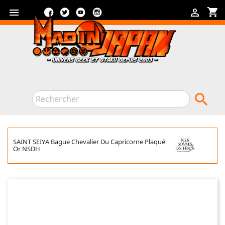
Facebook
Twitter
YouTube
Instagram
shopping_cart



SAINT SEIYA Bague Chevalier Du Capricorne Plaqué
Or NSDH