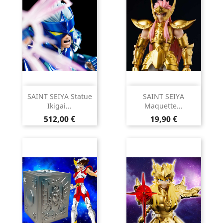
SAINT SEIYA Statue
SAINT SEIYA
Ikigai...
Maquette...
Prix
Prix
512,00 €
19,90 €