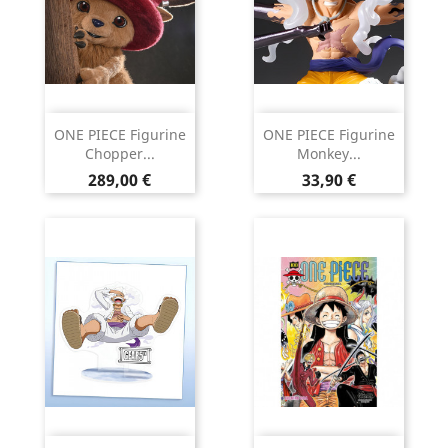
ONE PIECE Figurine
ONE PIECE Figurine
Chopper...
Monkey...
Prix
Prix
289,00 €
33,90 €