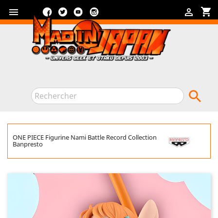
Facebook
Twitter
YouTube
Instagram
shopping_cart



ONE PIECE Figurine Nami Battle Record Collection
Banpresto