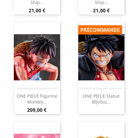
Ship...
Ship...
Prix
Prix
21,00 €
21,00 €
PRÉCOMMANDE
ONE PIECE Figurine
ONE PIECE Statue
Monkey...
BIJUtsu...
Prix
209,00 €