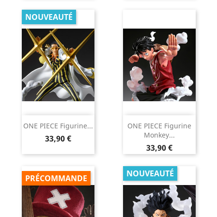
NOUVEAUTÉ
ONE PIECE Figurine...
ONE PIECE Figurine
Monkey...
Prix
33,90 €
Prix
33,90 €
NOUVEAUTÉ
PRÉCOMMANDE