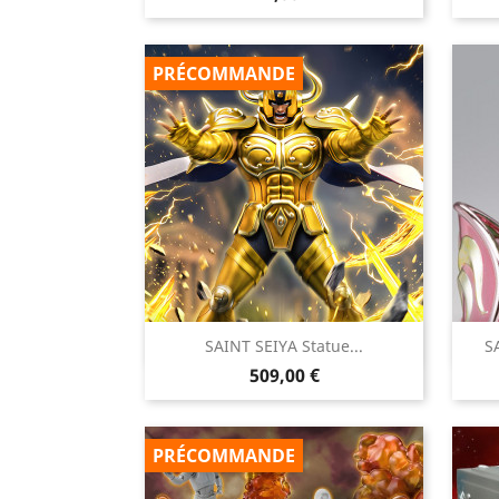
PRÉCOMMANDE

SAINT SEIYA Statue...
S
Aperçu rapide
Prix
509,00 €
PRÉCOMMANDE