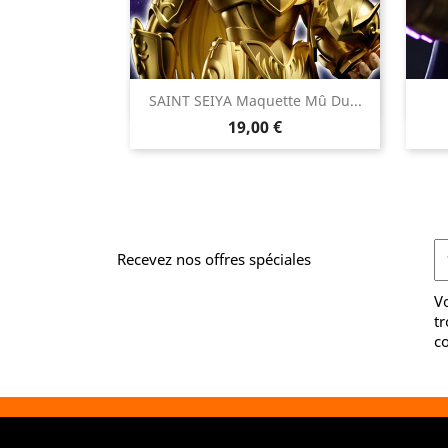

SAINT SEIYA Maquette Mû Du...
Aperçu rapide
Prix
19,00 €
Recevez nos offres spéciales
V
tr
co