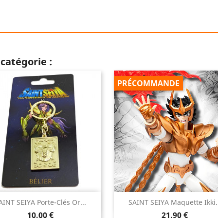
catégorie :
PRÉCOMMANDE


AINT SEIYA Porte-Clés Or...
SAINT SEIYA Maquette Ikki..
Aperçu rapide
Aperçu rapide
Prix
Prix
10,00 €
21,90 €