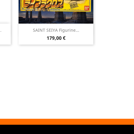

.
SAINT SEIYA Figurine...
Aperçu rapide
Prix
179,00 €