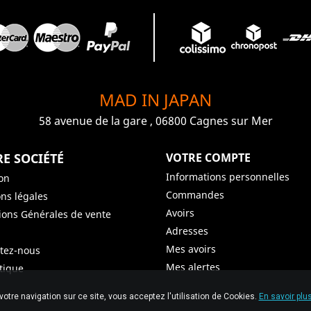
MAD IN JAPAN
58 avenue de la gare , 06800 Cagnes sur Mer
E SOCIÉTÉ
VOTRE COMPTE
Informations personnelles
son
Commandes
ns légales
Avoirs
ions Générales de vente
Adresses
Mes avoirs
tez-nous
Mes alertes
tique
© 2026 Graiet Mehdi & Geelen
votre navigation sur ce site, vous acceptez l'utilisation de Cookies.
En savoir plus