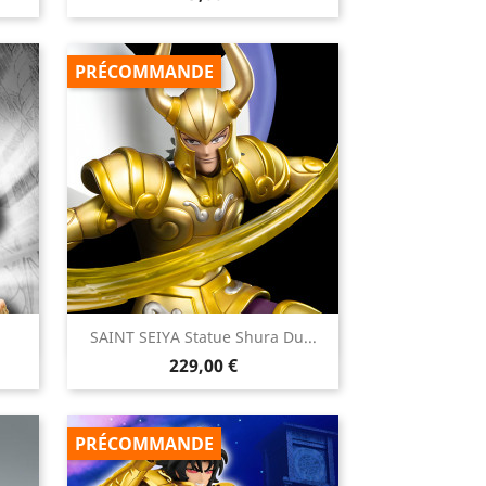
PRÉCOMMANDE

SAINT SEIYA Statue Shura Du...
Aperçu rapide
Prix
229,00 €
PRÉCOMMANDE