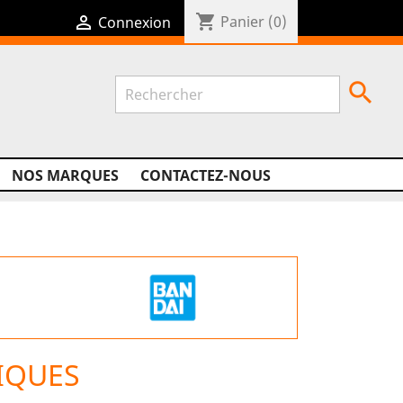
shopping_cart

Panier
(0)
Connexion

NOS MARQUES
CONTACTEZ-NOUS
IQUES