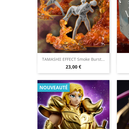

TAMASHII EFFECT Smoke Burst...
Aperçu rapide
Prix
23,00 €
NOUVEAUTÉ