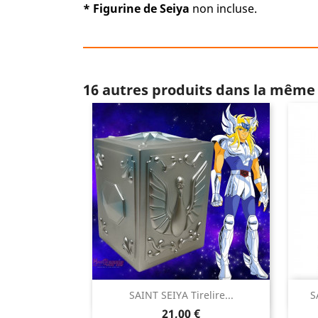
*
Figurine de Seiya
non incluse.
16 autres produits dans la même 

SAINT SEIYA Tirelire...
S
Aperçu rapide
Prix
21,00 €