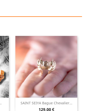

.
SAINT SEIYA Bague Chevalier...
Aperçu rapide
Prix
129,00 €