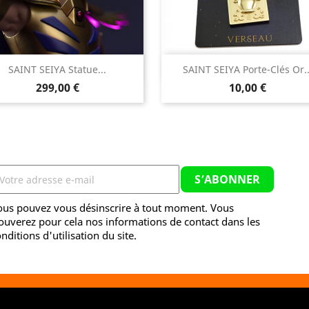


SAINT SEIYA Statue...
SAINT SEIYA Porte-Clés Or..
Aperçu rapide
Aperçu rapide
Prix
Prix
299,00 €
10,00 €
ous pouvez vous désinscrire à tout moment. Vous
ouverez pour cela nos informations de contact dans les
nditions d'utilisation du site.