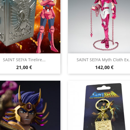


SAINT SEIYA Tirelire...
SAINT SEIYA Myth Cloth Ex..
Aperçu rapide
Aperçu rapide
Prix
Prix
21,00 €
142,00 €